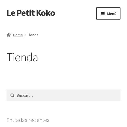
Le Petit Koko
Ir
Ir
Menú
a
al
la
contenido
Inicio
navegación
Home
Tienda
Blog
Tienda
Carrito
Cart
Checkout
Buscar:
Contact Us
Country Butcher Home
Entradas recientes