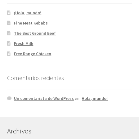
Finalizar compra
¡Hola, mundo!
Mi cuenta
Fine Meat Kebabs
The Best Ground Beef
My Account
Fresh Milk
Free Range Chicken
Our Farm
Our Heritage
Comentarios recientes
Our Shop
Un comentarista de WordPress
en
¡Hola, mundo!
Página de ejemplo
Privacy Policy
Archivos
Tienda